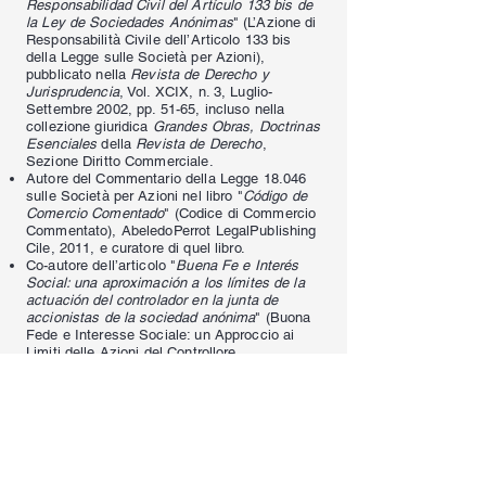
Responsabilidad Civil del Artículo 133 bis de
la Ley de Sociedades Anónimas
" (L’Azione di
Responsabilità Civile dell’Articolo 133 bis
della Legge sulle Società per Azioni),
pubblicato nella
Revista de Derecho y
Jurisprudencia
, Vol. XCIX, n. 3, Luglio-
Settembre 2002, pp. 51-65, incluso nella
collezione giuridica
Grandes Obras, Doctrinas
Esenciales
della
Revista de Derecho
,
Sezione Diritto Commerciale.
Autore del Commentario della Legge 18.046
sulle Società per Azioni nel libro "
Código de
Comercio Comentado
" (Codice di Commercio
Commentato), AbeledoPerrot LegalPublishing
Cile, 2011, e curatore di quel libro.
Co-autore dell’articolo "
Buena Fe e Interés
Social: una aproximación a los límites de la
actuación del controlador en la junta de
accionistas de la sociedad anónima
" (Buona
Fede e Interesse Sociale: un Approccio ai
Limiti delle Azioni del Controllore
nell’Assemblea degli Azionisti di una Società
per Azioni), incluso nel libro
La Buena Fe en
el Derecho
(Valencia, Tirant Lo Blanch, 2020),
pp. 227-249.
Autore dell’articolo "
Limitación de la
Responsabilidad de los Socios
" (Limitazione
della Responsabilità dei Soci), pubblicato in