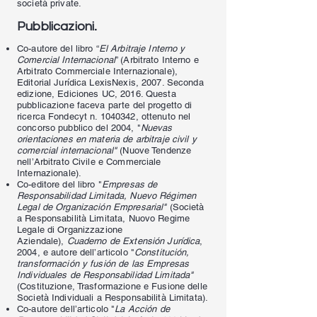
società private.
.
Pubblicazioni
Co-autore del libro “
El Arbitraje Interno y
Comercial Internacional
” (Arbitrato Interno e
Arbitrato Commerciale Internazionale),
Editorial Jurídica LexisNexis, 2007. Seconda
edizione, Ediciones UC, 2016. Questa
pubblicazione faceva parte del progetto di
ricerca Fondecyt n.
1040342
, ottenuto nel
concorso pubblico del 2004, "
Nuevas
orientaciones en materia de arbitraje civil y
comercial internacional"
(Nuove Tendenze
nell’Arbitrato Civile e Commerciale
Internazionale).
Co-editore del libro "
Empresas de
Responsabilidad Limitada, Nuevo Régimen
Legal de Organización Empresarial"
(Società
a Responsabilità Limitata, Nuovo Regime
Legale di Organizzazione
Aziendale),
Cuaderno de Extensión Jurídica
,
2004, e autore dell’articolo "
Constitución,
transformación y fusión de las Empresas
Individuales de Responsabilidad Limitada"
(Costituzione, Trasformazione e Fusione delle
Società Individuali a Responsabilità Limitata).
Co-autore dell’articolo "
La Acción de