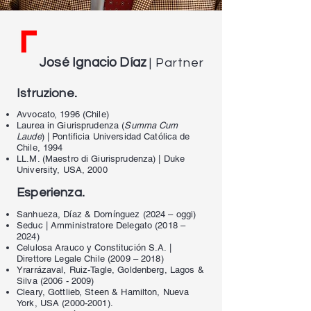
José Ignacio Díaz
| Partner
.
Istruzione
Avvocato, 1996 (Chile)
Laurea in Giurisprudenza (
Summa Cum
Laude
) | Pontificia Universidad Católica de
Chile, 1994
LL.M. (Maestro di Giurisprudenza) | Duke
University, USA, 2000
.
Esperienza
Sanhueza, Díaz & Domínguez (2024 – oggi)
Seduc | Amministratore Delegato (2018 –
2024)
Celulosa Arauco y Constitución S.A. |
Direttore Legale Chile (2009 – 2018)
Yrarrázaval, Ruiz-Tagle, Goldenberg, Lagos &
Silva
(2006 - 2009)
Cleary, Gottlieb, Steen & Hamilton, Nueva
York, USA
(2000-2001)
.